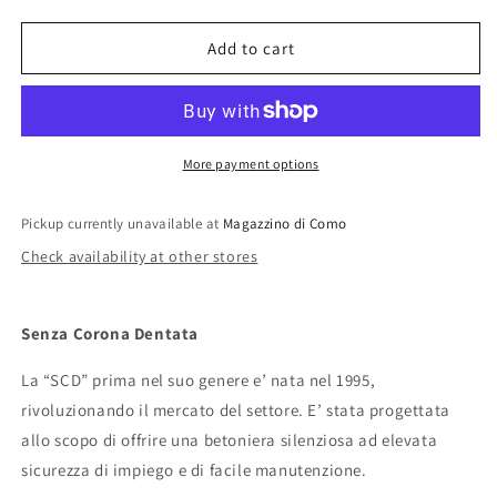
quantity
quantity
for
for
Betoniera
Betoniera
Add to cart
silenziata
silenziata
modello
modello
SCD
SCD
350
350
More payment options
Pickup currently unavailable at
Magazzino di Como
Check availability at other stores
Senza Corona Dentata
La “SCD” prima nel suo genere e’ nata nel 1995,
rivoluzionando il mercato del settore. E’ stata progettata
allo scopo di offrire una betoniera silenziosa ad elevata
sicurezza di impiego e di facile manutenzione.