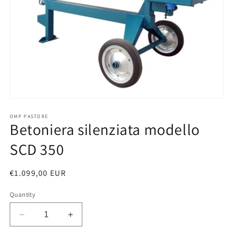
Open
media
1
OMP PASTORE
Betoniera silenziata modello
in
modal
SCD 350
Regular
€1.099,00 EUR
price
Quantity
Decrease
Increase